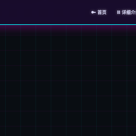
🔑 首页
⛓️ 详细