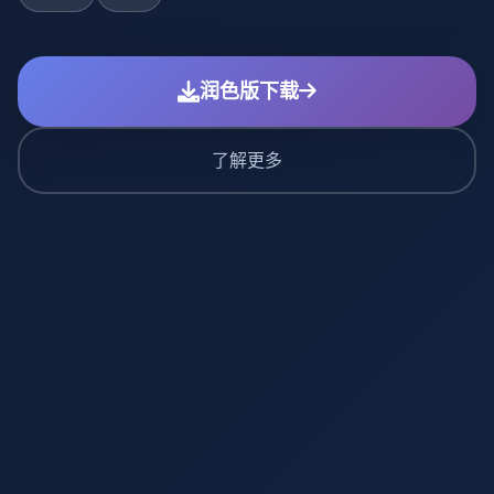
润色版下载
了解更多