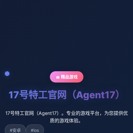
🧺 精品游戏
17号特工官网（Agent17）
17号特工官网（Agent17）。专业的游戏平台，为您提供优
质的游戏体验。
#安卓
#ios