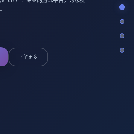
gent17）。专业的游戏平台，为您提
。
了解更多