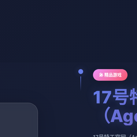
🎤 精品游戏
17
（Ag