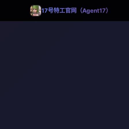
17号特工官网（Agent17）