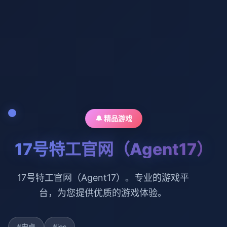
🔔 精品游戏
17号特工官网（Agent17）
17号特工官网（Agent17）。专业的游戏平
台，为您提供优质的游戏体验。
#安卓
#ios