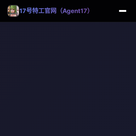
17号特工官网（Agent17）