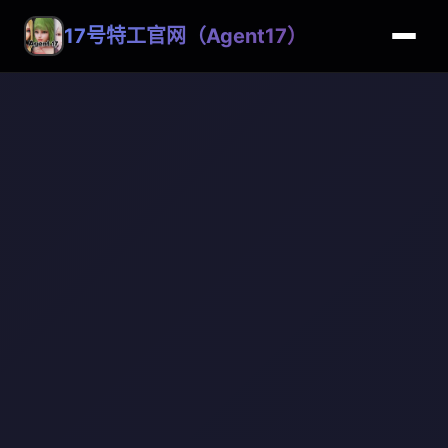
17号特工官网（Agent17）