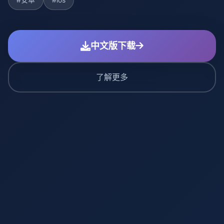
中文版下载
了解更多