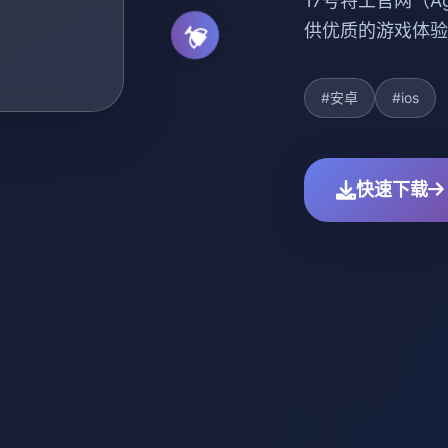
17号特工官网（A
供优质的游戏体验
#安卓
#ios
快速下载