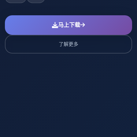
马上下载
了解更多