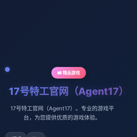
📸 精品游戏
17号特工官网（Agent17）
17号特工官网（Agent17）。专业的游戏平
台，为您提供优质的游戏体验。