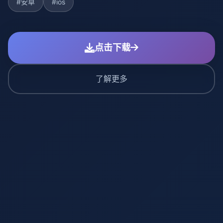
#安卓
#ios
点击下载
了解更多