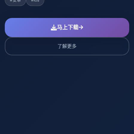
马上下载
了解更多