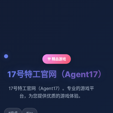
🎊 精品游戏
17号特工官网（Agent17）
17号特工官网（Agent17）。专业的游戏平
台，为您提供优质的游戏体验。
#安卓
#ios