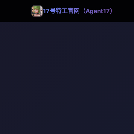
17号特工官网（Agent17）