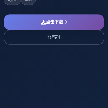
点击下载
了解更多