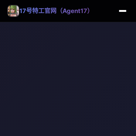
17号特工官网（Agent17）