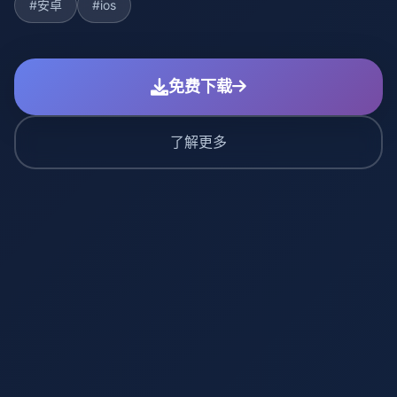
#安卓
#ios
免费下载
了解更多