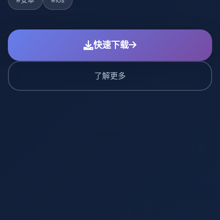
快速下载
了解更多