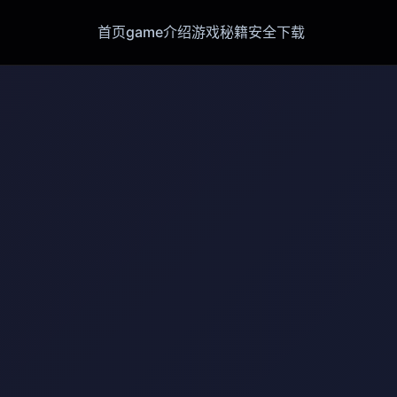
首页
game介绍
游戏秘籍
安全下载