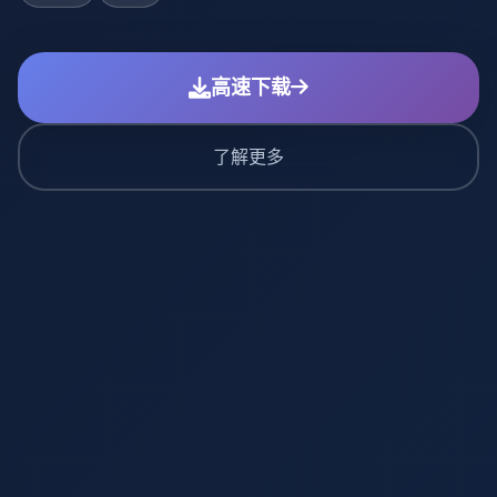
高速下载
了解更多