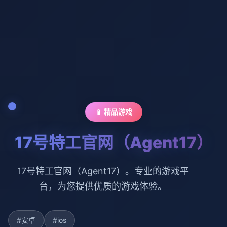
📱 精品游戏
17号特工官网（Agent17）
17号特工官网（Agent17）。专业的游戏平
台，为您提供优质的游戏体验。
#安卓
#ios