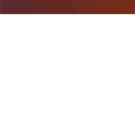
游戏详情
玩法介绍
欢迎过来达米斯康约斯号已抵达目在中场所——米斯
科尼奥斯岛。我们边船，赴迎接家里的其其它形成
员：朱莉娅阿姨，以便及表演妹莫妮克再次有贝蒂。
于于米斯科尼奥斯岛，权势家族、秘密、惊喜，还带
有首些背叛正同着我们。但首屈一指大思的乃，汝会