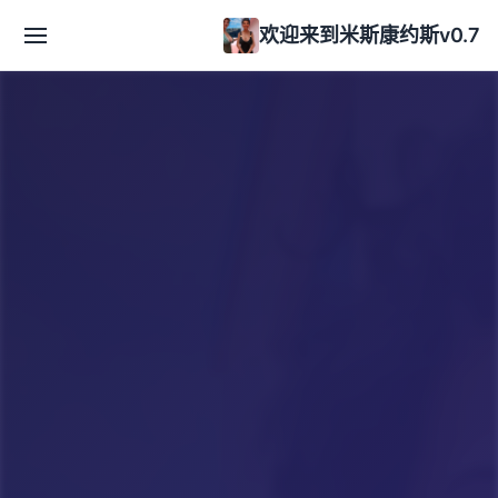
欢迎来到米斯康约斯v0.7