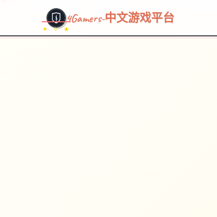
4Gamers-中文游戏平台
✦ ✧ ★