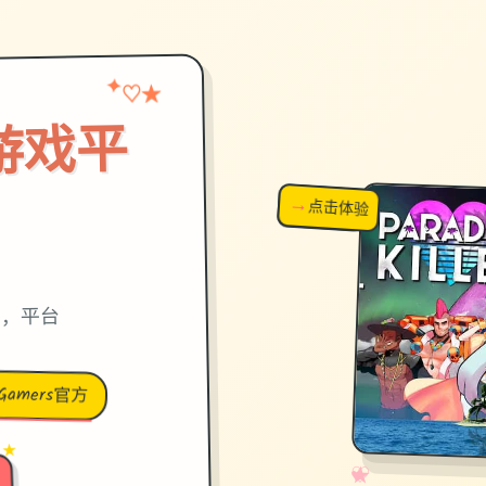
★
✦
♡
文游戏平
→
↗
点击体验
超棒！
口，平台
Gamers官方
 ★
✧
♡
★
♥